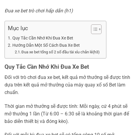
Đua xe bet trò chơi hấp dẫn (h1)
Mục lục
Quy Tắc Cần Nhớ Khi Đua Xe Bet
Hướng Dẫn Một Số Cách Đua Xe Bet
Đua xe bet tổng số 2 số đầu tài xỉu chẵn lẻ(h3)
Quy Tắc Cần Nhớ Khi Đua Xe Bet
Đối với trò chơi đua xe bet, kết quả mở thưởng sẽ được tính
dựa trên kết quả mở thưởng của máy quay xổ số Bet làm
chuẩn.
Thời gian mở thưởng sẽ được tính: Mỗi ngày, cứ 4 phút sẽ
mở thưởng 1 lần (Từ 6:00 – 6:30 sẽ là khoảng thời gian để
bảo diễn thiết bị và đóng kèo).
Đối với mỗi kỳ đua xe bet sẽ có tổng cộng 10 số mở