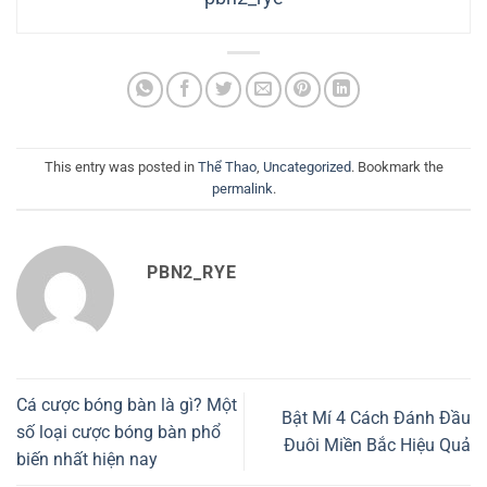
This entry was posted in
Thể Thao
,
Uncategorized
. Bookmark the
permalink
.
PBN2_RYE
Cá cược bóng bàn là gì? Một
Bật Mí 4 Cách Đánh Đầu
số loại cược bóng bàn phổ
Đuôi Miền Bắc Hiệu Quả
biến nhất hiện nay