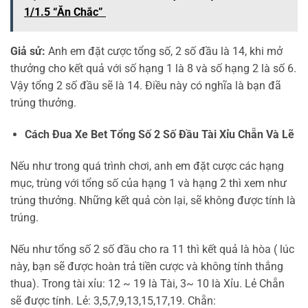
1/1.5 “Ăn Chắc”
Giả sử:
Anh em đặt cược tổng số, 2 số đầu là 14, khi mở
thưởng cho kết quả với số hạng 1 là 8 và số hạng 2 là số 6.
Vậy tổng 2 số đầu sẽ là 14. Điều này có nghĩa là bạn đã
trúng thưởng.
Cách Đua Xe Bet Tổng Số 2 Số Đầu Tài Xỉu Chẵn Và Lẽ
Nếu như trong quá trình chơi, anh em đặt cược các hạng
mục, trùng với tổng số của hạng 1 và hạng 2 thì xem như
trúng thưởng. Những kết quả còn lại, sẽ không được tính là
trúng.
Nếu như tổng số 2 số đầu cho ra 11 thì kết quả là hòa ( lúc
này, bạn sẽ được hoàn trả tiền cược và không tính thắng
thua). Trong tài xỉu: 12 ~ 19 là Tài, 3~ 10 là Xỉu. Lẻ Chẵn
sẽ được tính. Lẻ: 3,5,7,9,13,15,17,19. Chẵn: