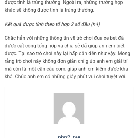
được tính là trúng thưởng. Ngoài ra, những trường hợp
khác sẽ không được tính là trúng thưởng.
Kết quả được tính theo tổ hợp 2 số đầu (h4)
Chắc hẳn với những thông tin về trò chơi đua xe bet đã
được cất công tổng hợp và chia sẻ đã giúp anh em biết
được. Tại sao trò chơi này lại hấp dẫn đến như vậy. Mong
rằng trò chơi này không đơn giản chỉ giúp anh em giải trí
mà còn là một cần câu cơm, giúp anh em kiếm được kha
khá. Chúc anh em có những giây phút vui chơi tuyệt vời.
pbn2_rye