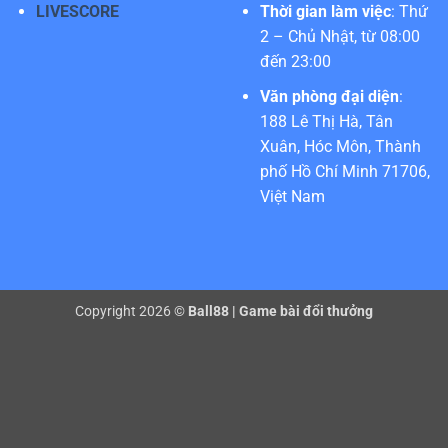
LIVESCORE
Thời gian làm việc
: Thứ
2 – Chủ Nhật, từ 08:00
đến 23:00
Văn phòng đại diện
:
188 Lê Thị Hà, Tân
Xuân, Hóc Môn, Thành
phố Hồ Chí Minh 71706,
Việt Nam
Copyright 2026 ©
Ball88
|
Game bài đổi thưởng