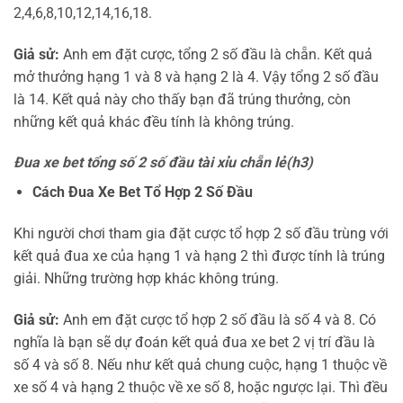
2,4,6,8,10,12,14,16,18.
Giả sử:
Anh em đặt cược, tổng 2 số đầu là chẵn. Kết quả
mở thưởng hạng 1 và 8 và hạng 2 là 4. Vậy tổng 2 số đầu
là 14. Kết quả này cho thấy bạn đã trúng thưởng, còn
những kết quả khác đều tính là không trúng.
Đua xe bet tổng số 2 số đầu tài xỉu chẵn lẻ(h3)
Cách Đua Xe Bet Tổ Hợp 2 Số Đầu
Khi người chơi tham gia đặt cược tổ hợp 2 số đầu trùng với
kết quả đua xe của hạng 1 và hạng 2 thì được tính là trúng
giải. Những trường hợp khác không trúng.
Giả sử:
Anh em đặt cược tổ hợp 2 số đầu là số 4 và 8. Có
nghĩa là bạn sẽ dự đoán kết quả đua xe bet 2 vị trí đầu là
số 4 và số 8. Nếu như kết quả chung cuộc, hạng 1 thuộc về
xe số 4 và hạng 2 thuộc về xe số 8, hoặc ngược lại. Thì đều