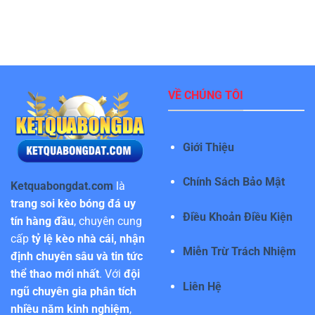
VỀ CHÚNG TÔI
Giới Thiệu
Chính Sách Bảo Mật
Ketquabongdat.com
là
trang soi kèo bóng đá uy
Điều Khoản Điều Kiện
tín hàng đầu
, chuyên cung
cấp
tỷ lệ kèo nhà cái, nhận
Miễn Trừ Trách Nhiệm
định chuyên sâu và tin tức
thể thao mới nhất
. Với
đội
Liên Hệ
ngũ chuyên gia phân tích
nhiều năm kinh nghiệm
,