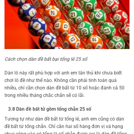
Cách chọn dàn đề bất bại tổng lẻ 25 số
Dàn lô này rất phù hợp với anh em tân thủ khi chưa biết
chơi lô đề như thế nào. Không cần phải tính toán quá
nhiều, chỉ cần chọn dàn đề bất từ 10 số hoặc đánh cả 50
trong nhiều tháng chắc chắn sẽ có lãi.
3.8 Dàn đề bất tử gồm tổng chẵn 25 số
Tương tự như dàn đề bất từ tổng lẻ, anh em cũng có dàn
đề bất từ tổng chẵn. Chỉ cần hai số hàng đơn vị và hạng
chục cộng vào có tổng là số chẵn được coi là dàn đề tổng.