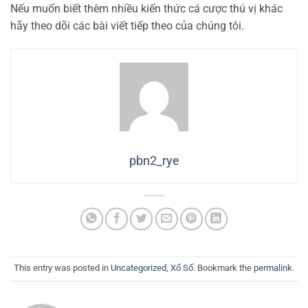
Nếu muốn biết thêm nhiều kiến thức cá cược thú vị khác
hãy theo dõi các bài viết tiếp theo của chúng tôi.
pbn2_rye
This entry was posted in
Uncategorized
,
Xổ Số
. Bookmark the
permalink
.