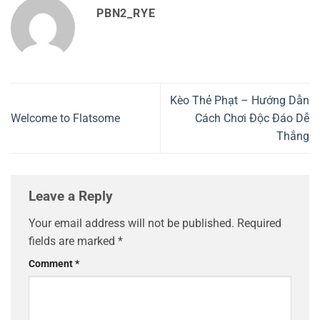
PBN2_RYE
Kèo Thẻ Phạt – Hướng Dẫn
Welcome to Flatsome
Cách Chơi Độc Đáo Dễ
Thắng
Leave a Reply
Your email address will not be published.
Required
fields are marked
*
Comment
*