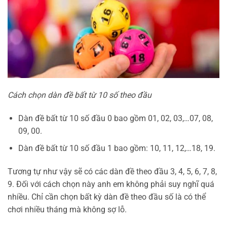
Cách chọn dàn đề bất từ 10 số theo đầu
Dàn đề bất từ 10 số đầu 0 bao gồm 01, 02, 03,…07, 08,
09, 00.
Dàn đề bất từ 10 số đầu 1 bao gồm: 10, 11, 12,…18, 19.
Tương tự như vậy sẽ có các dàn đề theo đầu 3, 4, 5, 6, 7, 8,
9. Đối với cách chọn này anh em không phải suy nghĩ quá
nhiều. Chỉ cần chọn bất kỳ dàn đề theo đầu số là có thể
chơi nhiều tháng mà không sợ lỗ.