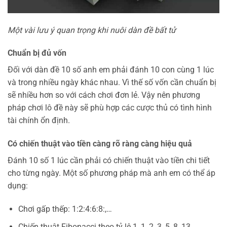
Một vài lưu ý quan trọng khi nuôi dàn đề bất tử
Chuẩn bị đủ vốn
Đối với dàn đề 10 số anh em phải đánh 10 con cùng 1 lúc
và trong nhiều ngày khác nhau. Vì thế số vốn cần chuẩn bị
sẽ nhiều hơn so với cách chơi đơn lẻ. Vậy nên phương
pháp chơi lô đề này sẽ phù hợp các cược thủ có tình hình
tài chính ổn định.
Có chiến thuật vào tiền càng rõ ràng càng hiệu quả
Đánh 10 số 1 lúc cần phải có chiến thuật vào tiền chi tiết
cho từng ngày. Một số phương pháp mà anh em có thể áp
dụng:
Chơi gấp thếp: 1:2:4:6:8:,…
Chiến thuật Fibonacci theo tỷ lệ 1, 1, 2, 3, 5, 8, 13,…