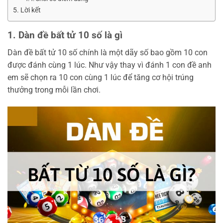
Lời kết
1. Dàn đề bất tử 10 số là gì
Dàn đề bất tử 10 số chính là một dãy số bao gồm 10 con
được đánh cùng 1 lúc. Như vậy thay vì đánh 1 con đề anh
em sẽ chọn ra 10 con cùng 1 lúc để tăng cơ hội trúng
thưởng trong mỗi lần chơi.