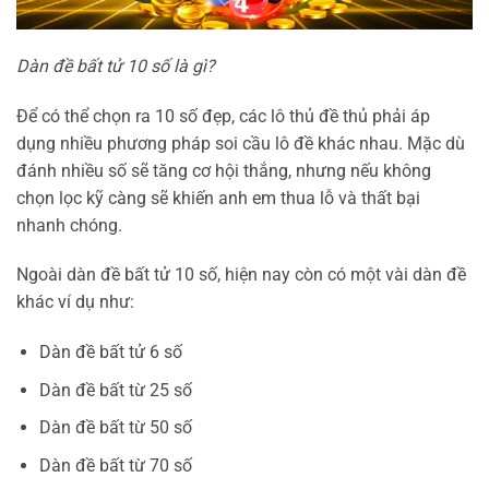
Dàn đề bất tử 10 số là gì?
Để có thể chọn ra 10 số đẹp, các lô thủ đề thủ phải áp
dụng nhiều phương pháp soi cầu lô đề khác nhau. Mặc dù
đánh nhiều số sẽ tăng cơ hội thắng, nhưng nếu không
chọn lọc kỹ càng sẽ khiến anh em thua lỗ và thất bại
nhanh chóng.
Ngoài dàn đề bất tử 10 số, hiện nay còn có một vài dàn đề
khác ví dụ như:
Dàn đề bất tử 6 số
Dàn đề bất từ 25 số
Dàn đề bất từ 50 số
Dàn đề bất từ 70 số