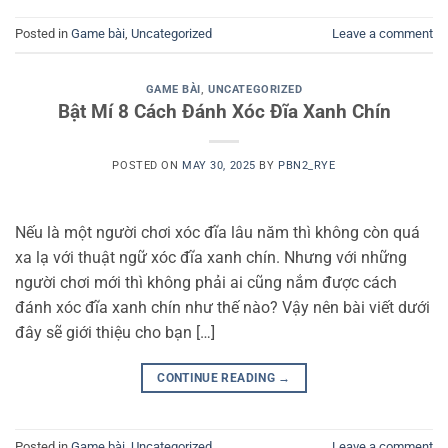
Posted in
Game bài
,
Uncategorized
Leave a comment
GAME BÀI
,
UNCATEGORIZED
Bật Mí 8 Cách Đánh Xóc Đĩa Xanh Chín
POSTED ON
MAY 30, 2025
BY
PBN2_RYE
Nếu là một người chơi xóc đĩa lâu năm thì không còn quá
xa lạ với thuật ngữ xóc đĩa xanh chín. Nhưng với những
người chơi mới thì không phải ai cũng nắm được cách
đánh xóc đĩa xanh chín như thế nào? Vậy nên bài viết dưới
đây sẽ giới thiệu cho bạn […]
CONTINUE READING
→
Posted in
Game bài
,
Uncategorized
Leave a comment