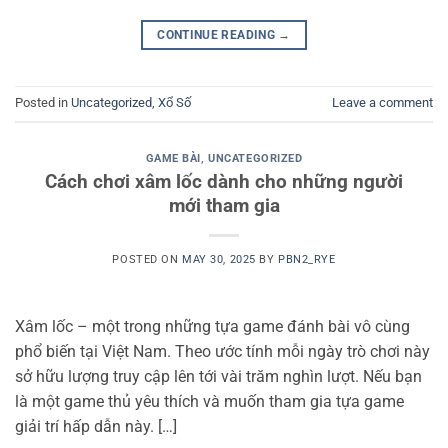
CONTINUE READING
→
Posted in
Uncategorized
,
Xổ Số
Leave a comment
GAME BÀI
,
UNCATEGORIZED
Cách chơi xâm lốc dành cho những người
mới tham gia
POSTED ON
MAY 30, 2025
BY
PBN2_RYE
Xâm lốc – một trong những tựa game đánh bài vô cùng
phổ biến tại Việt Nam. Theo ước tính mỗi ngày trò chơi này
sở hữu lượng truy cập lên tới vài trăm nghìn lượt. Nếu bạn
là một game thủ yêu thích và muốn tham gia tựa game
giải trí hấp dẫn này. […]