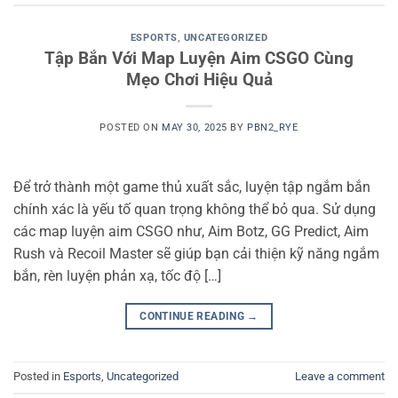
ESPORTS
,
UNCATEGORIZED
Tập Bắn Với Map Luyện Aim CSGO Cùng
Mẹo Chơi Hiệu Quả
POSTED ON
MAY 30, 2025
BY
PBN2_RYE
Để trở thành một game thủ xuất sắc, luyện tập ngắm bắn
chính xác là yếu tố quan trọng không thể bỏ qua. Sử dụng
các map luyện aim CSGO như, Aim Botz, GG Predict, Aim
Rush và Recoil Master sẽ giúp bạn cải thiện kỹ năng ngắm
bắn, rèn luyện phản xạ, tốc độ […]
CONTINUE READING
→
Posted in
Esports
,
Uncategorized
Leave a comment