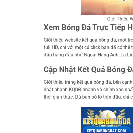
Giới Thiệu 
Xem Bóng Đá Trực Tiếp H
Giới thiệu website kết quả bóng đá, một tr
full HD, chỉ với một cú click bạn đã có th
đấu hàng đầu như Ngoại Hạng Anh, La Lig
Cập Nhật Kết Quả Bóng Đ
Giới thiệu trang kết quả bóng đá, bên cạn
nhật nhanh KQBĐ nhanh và chính xác nhất. 
thời gian thực. Dù bạn bỏ lỡ trận đấu, chỉ c