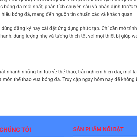
tức bóng đá mới nhất, phân tích chuyên sâu và nhận định trước t
m hiểu bóng đá, mang đến nguồn tin chuẩn xác và khách quan.
dùng đăng ký hay cài đặt ứng dụng phức tạp. Chỉ cần mở trình 
hanh, dung lượng nhẹ và tương thích tốt với mọi thiết bị giúp 
hật nhanh những tin tức về thể thao, trải nghiệm hiện đại, mới 
 môn thể thao vua bóng đá. Truy cập ngay hôm nay để không bỏ
 CHÚNG TÔI
SẢN PHẨM NỔI BẬT