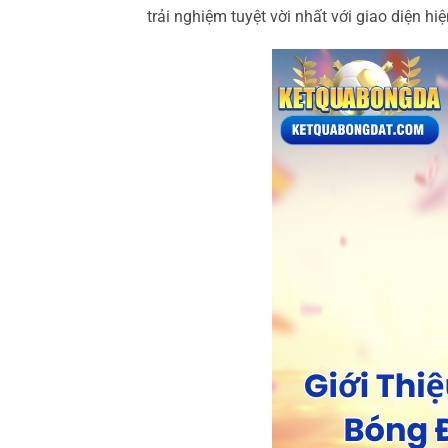
trải nghiệm tuyệt vời nhất với giao diện hi