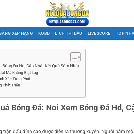
BẢNG XẾP HẠNG
KQBĐ
LỊCH THI ĐẤU
LIVESCORE
TOP NHÀ
em Bóng Đá Hd, Cập Nhật Kết Quả Sớm Nhất
ượt Mà Không Giật Lag
ính Xác Từng Phút
g Phát Triển
 Quả Bóng Đá: Nơi Xem Bóng Đá Hd, 
ng trận đấu đỉnh cao được diễn ra thường xuyên. Người hâm mộ c