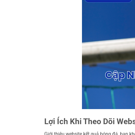
Lợi Ích Khi Theo Dõi Web
Giới thiệu website kết quả bóng đá, bạn 