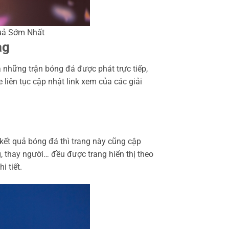
Quả Sớm Nhất
ag
à những trận bóng đá được phát trực tiếp,
 liên tục cập nhật link xem của các giải
 kết quả bóng đá thì trang này cũng cập
, thay người… đều được trang hiển thị theo
i tiết.