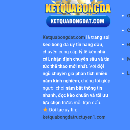
G
C
Ketquabongdat.com
là
trang soi
kèo bóng đá uy tín hàng đầu
,
Đ
chuyên cung cấp
tỷ lệ kèo nhà
cái, nhận định chuyên sâu và tin
M
tức thể thao mới nhất
. Với
đội
L
ngũ chuyên gia phân tích nhiều
năm kinh nghiệm
, chúng tôi giúp
người chơi
nắm bắt thông tin
nhanh, đọc kèo chuẩn và tối ưu
lựa chọn
trước mỗi trận đấu.
Đối tác uy tin:
ketquabongdatructuyen1.com