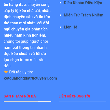
Điều Khoản Điều Kiện
tín hàng đầu
, chuyên cung
cấp
tỷ lệ kèo nhà cái, nhận
Miễn Trừ Trách Nhiệm
định chuyên sâu và tin tức
thể thao mới nhất
. Với
đội
Liên Hệ
ngũ chuyên gia phân tích
nhiều năm kinh nghiệm
,
chúng tôi giúp người chơi
nắm bắt thông tin nhanh,
đọc kèo chuẩn và tối ưu
lựa chọn
trước mỗi trận
đấu.
Đối tác uy tin:
ketquabongdatructuyen1.com
SẢN PHẨM NỔI BẬT
LIÊN HỆ CHÚNG TÔI