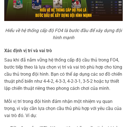
Hiểu về hệ thống cấp độ FO4 là bước đầu để xây dựng đội
hình mạnh
Xác định vị trí và vai trò
Sau khi đã nắm vững hệ thống cấp độ cầu thủ trong FO4,
bước tiếp theo là lựa chọn vị trí và vai trò phù hợp cho từng
cầu thủ trong đội hình. Bạn có thể áp dụng các sơ đồ chiến
thuật phổ biến như 4-4-2, 4-3-3, 4-2-3-1, 3-5-2 hoặc tự thiết
lập chiến thuật riêng theo phong cách chơi của mình.
Mỗi vị trí trong đội hình đảm nhận một nhiệm vụ quan
trọng, vì vậy cần lựa chọn cầu thủ phù hợp với yêu cầu của
vai trò đó. Ví dụ: