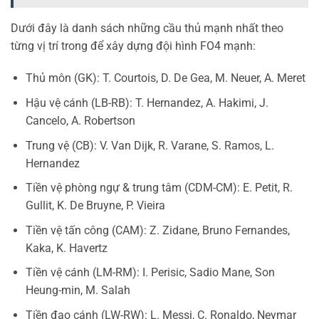
Dưới đây là danh sách những cầu thủ mạnh nhất theo
từng vị trí trong để xây dựng đội hình FO4 mạnh:
Thủ môn (GK): T. Courtois, D. De Gea, M. Neuer, A. Meret
Hậu vệ cánh (LB-RB): T. Hernandez, A. Hakimi, J.
Cancelo, A. Robertson
Trung vệ (CB): V. Van Dijk, R. Varane, S. Ramos, L.
Hernandez
Tiền vệ phòng ngự & trung tâm (CDM-CM): E. Petit, R.
Gullit, K. De Bruyne, P. Vieira
Tiền vệ tấn công (CAM): Z. Zidane, Bruno Fernandes,
Kaka, K. Havertz
Tiền vệ cánh (LM-RM): I. Perisic, Sadio Mane, Son
Heung-min, M. Salah
Tiền đạo cánh (LW-RW): L. Messi, C. Ronaldo, Neymar