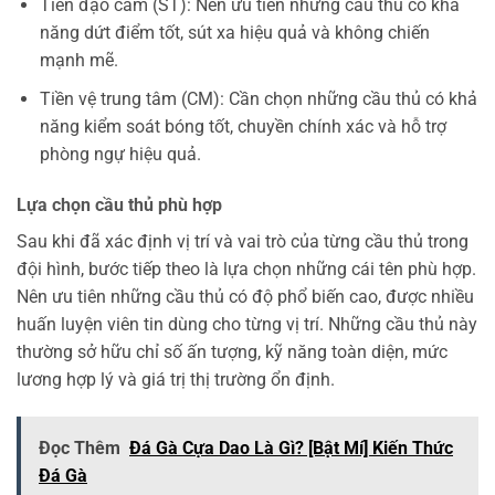
Tiền đạo cắm (ST): Nên ưu tiên những cầu thủ có khả
năng dứt điểm tốt, sút xa hiệu quả và không chiến
mạnh mẽ.
Tiền vệ trung tâm (CM): Cần chọn những cầu thủ có khả
năng kiểm soát bóng tốt, chuyền chính xác và hỗ trợ
phòng ngự hiệu quả.
Lựa chọn cầu thủ phù hợp
Sau khi đã xác định vị trí và vai trò của từng cầu thủ trong
đội hình, bước tiếp theo là lựa chọn những cái tên phù hợp.
Nên ưu tiên những cầu thủ có độ phổ biến cao, được nhiều
huấn luyện viên tin dùng cho từng vị trí. Những cầu thủ này
thường sở hữu chỉ số ấn tượng, kỹ năng toàn diện, mức
lương hợp lý và giá trị thị trường ổn định.
Đọc Thêm
Đá Gà Cựa Dao Là Gì? [Bật Mí] Kiến Thức
Đá Gà