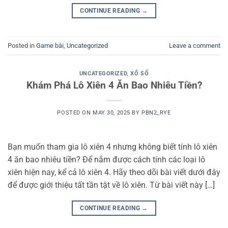
CONTINUE READING
→
Posted in
Game bài
,
Uncategorized
Leave a comment
UNCATEGORIZED
,
XỔ SỐ
Khám Phá Lô Xiên 4 Ăn Bao Nhiêu Tiền?
POSTED ON
MAY 30, 2025
BY
PBN2_RYE
Bạn muốn tham gia lô xiên 4 nhưng không biết tính lô xiên
4 ăn bao nhiêu tiền? Để nắm được cách tính các loại lô
xiên hiện nay, kể cả lô xiên 4. Hãy theo dõi bài viết dưới đây
để được giới thiệu tất tần tật về lô xiên. Từ bài viết này […]
CONTINUE READING
→