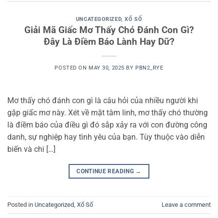
UNCATEGORIZED
,
XỔ SỐ
Giải Mã Giấc Mơ Thấy Chó Đánh Con Gì?
Đây Là Điềm Báo Lành Hay Dữ?
POSTED ON
MAY 30, 2025
BY
PBN2_RYE
Mơ thấy chó đánh con gì là câu hỏi của nhiều người khi
gặp giấc mơ này. Xét về mặt tâm linh, mơ thấy chó thường
là điềm báo của điều gì đó sắp xảy ra với con đường công
danh, sự nghiệp hay tình yêu của bạn. Tùy thuộc vào diễn
biến và chi […]
CONTINUE READING
→
Posted in
Uncategorized
,
Xổ Số
Leave a comment