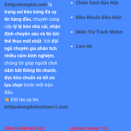
Chính Sách Bảo Mật
Ketquabongdat.com
là
trang soi kèo bóng đá uy
Điều Khoản Điều Kiện
tín hàng đầu
, chuyên cung
cấp
tỷ lệ kèo nhà cái, nhận
Miễn Trừ Trách Nhiệm
định chuyên sâu và tin tức
thể thao mới nhất
. Với
đội
Liên Hệ
ngũ chuyên gia phân tích
nhiều năm kinh nghiệm
,
chúng tôi giúp người chơi
nắm bắt thông tin nhanh,
đọc kèo chuẩn và tối ưu
lựa chọn
trước mỗi trận
đấu.
Đối tác uy tin:
ketquabongdatructuyen1.com
SẢN PHẨM NỔI BẬT
LIÊN HỆ CHÚNG TÔI