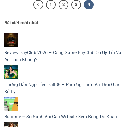
1
2
3
4
Bài viết mới nhất
Review BayClub 2026 – Cổng Game BayClub Có Uy Tín Và
An Toàn Không?
Hướng Dẫn Nạp Tiền Ball88 – Phương Thức Và Thời Gian
Xử Lý
Biaomtv – So Sánh Với Các Website Xem Bóng Đá Khác