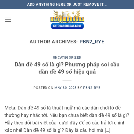
Skip
ADD ANYTHING HERE OR JUST REMOVE IT...
to
content
AUTHOR ARCHIVES:
PBN2_RYE
UNCATEGORIZED
Dàn đề 49 số là gì? Phương pháp soi cầu
dàn đề 49 số hiệu quả
POSTED ON
MAY 30, 2025
BY
PBN2_RYE
Meta: Dàn đề 49 số là thuật ngữ mà các dân chơi lô đề
thường hay nhắc tới. Nếu bạn chưa biết dàn đề 49 số là gì?
Hãy theo dõi bài viết của dưới đây để có câu trả lời chính
xác nhé! Dàn đề 49 số là gì? Đây là câu hỏi mà […]