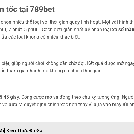
n tốc tại 789bet
chọn nhiều thể loại với thời gian quay linh hoạt. Một vài hình t
 phút, 2 phút, 5 phút… Cách đơn giản nhất để phân loại
xổ số thầ
giữa các loại không có nhiều khác biệt:
biệt, giúp người chơi không cần chờ đợi. Kết quả được mở nga
uốn tham gia nhanh mà không có nhiều thời gian.
mỗi 45 giây. Cổng cược mở và đóng theo chu kỳ tương ứng. Ngườ
 và đưa ra quyết định chính xác hơn thay vì dựa vào may rủi n
Mí] Kiến Thức Đá Gà