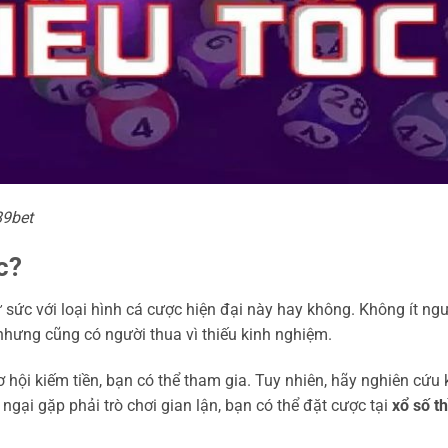
89bet
c?
 sức với loại hình cá cược hiện đại này hay không. Không ít ng
hưng cũng có người thua vì thiếu kinh nghiệm.
ội kiếm tiền, bạn có thể tham gia. Tuy nhiên, hãy nghiên cứu 
o ngại gặp phải trò chơi gian lận, bạn có thể đặt cược tại
xổ số t