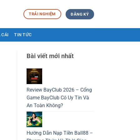
TRẢI NGHIỆM
ĐĂNG KÝ
 CÁI
TIN TỨC
Bài viết mới nhất
Review BayClub 2026 – Cổng
Game BayClub Có Uy Tín Và
An Toàn Không?
Hướng Dẫn Nạp Tiền Ball88 –