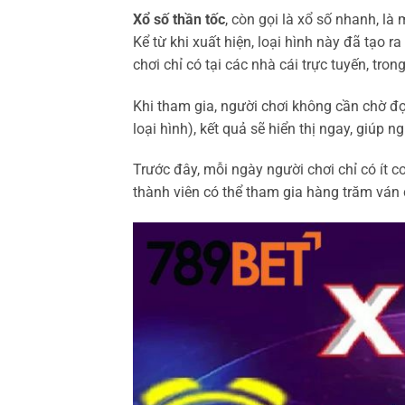
Xổ số thần tốc
, còn gọi là xổ số nhanh, l
Kể từ khi xuất hiện, loại hình này đã tạo ra
chơi chỉ có tại các nhà cái trực tuyến, tro
Khi tham gia, người chơi không cần chờ đợi
loại hình), kết quả sẽ hiển thị ngay, giúp
Trước đây, mỗi ngày người chơi chỉ có ít c
thành viên có thể tham gia hàng trăm vá