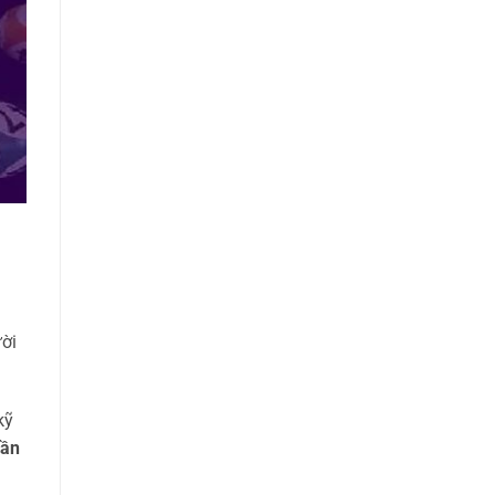
ười
kỹ
hần