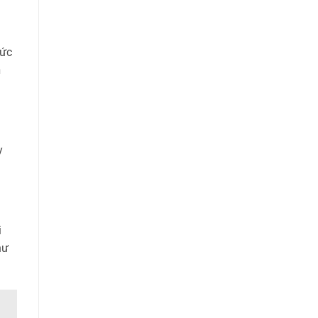
hức
n
y
i
hư