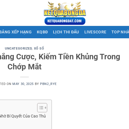
BẢNG XẾP HẠNG
KQBĐ
LỊCH THI ĐẤU
LIVESCORE
TOP NHÀ
UNCATEGORIZED
,
XỔ SỐ
hắng Cược, Kiếm Tiền Khủng Trong
Chớp Mắt
TED ON
MAY 30, 2025
BY
PBN2_RYE
Nhờ Bí Quyết Của Cao Thủ