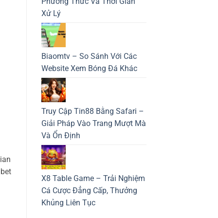
Phương Thức Và Thời Gian
Xử Lý
Biaomtv – So Sánh Với Các
Website Xem Bóng Đá Khác
Truy Cập Tin88 Bằng Safari –
Giải Pháp Vào Trang Mượt Mà
Và Ổn Định
gian
9bet
X8 Table Game – Trải Nghiệm
Cá Cược Đẳng Cấp, Thưởng
Khủng Liên Tục