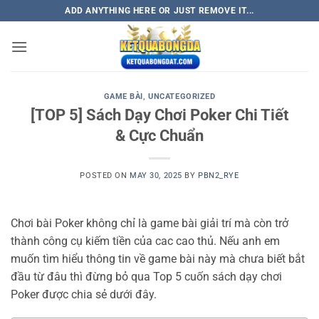
Skip
ADD ANYTHING HERE OR JUST REMOVE IT...
to
content
GAME BÀI
,
UNCATEGORIZED
[TOP 5] Sách Dạy Chơi Poker Chi Tiết
& Cực Chuẩn
POSTED ON
MAY 30, 2025
BY
PBN2_RYE
Chơi bài Poker không chỉ là game bài giải trí mà còn trở
thành công cụ kiếm tiền của cac cao thủ. Nếu anh em
muốn tìm hiểu thông tin về game bài này mà chưa biết bắt
đầu từ đâu thì đừng bỏ qua Top 5 cuốn sách dạy chơi
Poker được chia sẻ dưới đây.