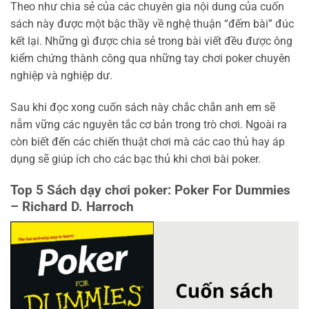
Theo như chia sẻ của các chuyên gia nội dung của cuốn
sách này được một bậc thầy về nghệ thuận “đếm bài” đúc
kết lại. Những gì được chia sẻ trong bài viết đều được ông
kiểm chứng thành công qua những tay chơi poker chuyên
nghiệp và nghiệp dư.
Sau khi đọc xong cuốn sách này chắc chắn anh em sẽ
nẵm vững các nguyên tắc cơ bản trong trò chơi. Ngoài ra
còn biết đến các chiến thuật chơi mà các cao thủ hay áp
dụng sẽ giúp ích cho các bạc thủ khi chơi bài poker.
Top 5 Sách dạy chơi poker: Poker For Dummies
– Richard D. Harroch