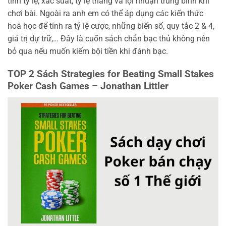
tính tỷ lệ, xác suất, tỷ lệ thắng và lợi nhuận trung bình khi
chơi bài. Ngoài ra anh em có thể áp dụng các kiến thức
hoá học để tính ra tỷ lệ cược, những biến số, quy tắc 2 & 4,
giá trị dự trữ,… Đây là cuốn sách chắn bạc thủ không nên
bỏ qua nếu muốn kiếm bội tiền khi đánh bạc.
TOP 2 Sách Strategies for Beating Small Stakes
Poker Cash Games – Jonathan Littler