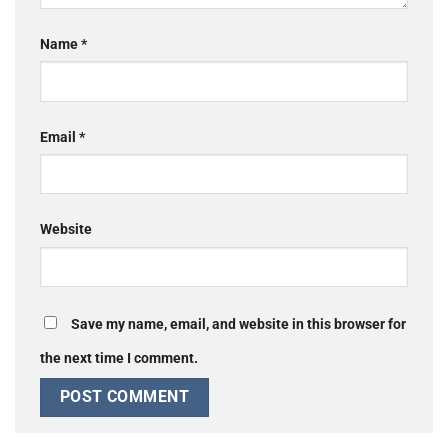
Name
*
Email
*
Website
Save my name, email, and website in this browser for
the next time I comment.