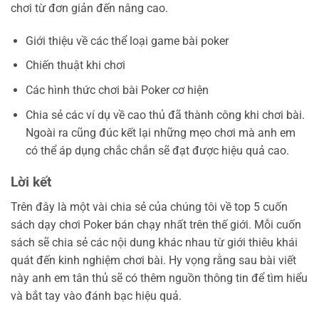
chơi từ đơn giản đến nâng cao.
Giới thiệu về các thể loại game bài poker
Chiến thuật khi chơi
Các hình thức chơi bài Poker cơ hiện
Chia sẻ các ví dụ về cao thủ đã thành công khi chơi bài.
Ngoài ra cũng đúc kết lại những mẹo chơi mà anh em
có thể áp dụng chắc chắn sẽ đạt được hiệu quả cao.
Lời kết
Trên đây là một vài chia sẻ của chúng tôi về top 5 cuốn
sách dạy chơi Poker bán chạy nhất trên thế giới. Mỗi cuốn
sách sẽ chia sẻ các nội dung khác nhau từ giới thiêu khái
quát đến kinh nghiệm chơi bài. Hy vọng rằng sau bài viết
này anh em tân thủ sẽ có thêm nguồn thông tin để tìm hiểu
và bắt tay vào đánh bạc hiệu quả.