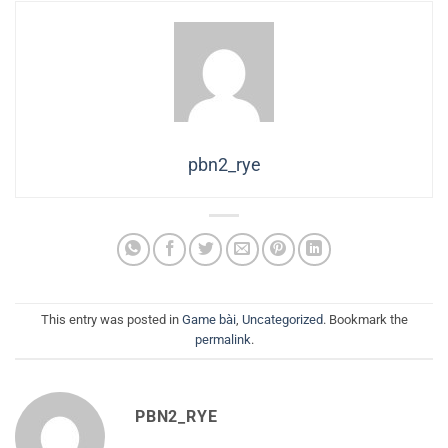
pbn2_rye
This entry was posted in
Game bài
,
Uncategorized
. Bookmark the
permalink
.
PBN2_RYE