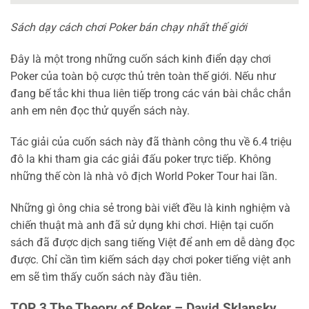
Sách dạy cách chơi Poker bán chạy nhất thế giới
Đây là một trong những cuốn sách kinh điển dạy chơi
Poker của toàn bộ cược thủ trên toàn thế giới. Nếu như
đang bế tắc khi thua liên tiếp trong các ván bài chắc chắn
anh em nên đọc thử quyển sách này.
Tác giải của cuốn sách này đã thành công thu về 6.4 triệu
đô la khi tham gia các giải đấu poker trực tiếp. Không
những thế còn là nhà vô địch World Poker Tour hai lần.
Những gì ông chia sẻ trong bài viết đều là kinh nghiệm và
chiến thuật mà anh đã sử dụng khi chơi. Hiện tại cuốn
sách đã được dịch sang tiếng Việt để anh em dễ dàng đọc
được. Chỉ cần tìm kiếm sách dạy chơi poker tiếng việt anh
em sẽ tìm thấy cuốn sách này đầu tiên.
TOP 3 The Theory of Poker – David Sklansky