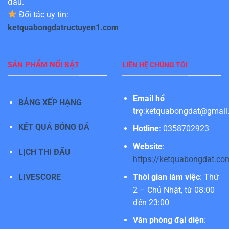
đấu.
Đối tác uy tin:
ketquabongdatructuyen1.com
SẢN PHẨM NỔI BẬT
LIÊN HỆ CHÚNG TÔI
Email hổ
BẢNG XẾP HẠNG
trợ
:
ketquabongdat@gmail
KẾT QUẢ BÓNG ĐÁ
Hotline
: 0358702923
Website
:
LỊCH THI ĐẤU
https://ketquabongdat.co
LIVESCORE
Thời gian làm việc
: Thứ
2 – Chủ Nhật, từ 08:00
đến 23:00
Văn phòng đại diện
: