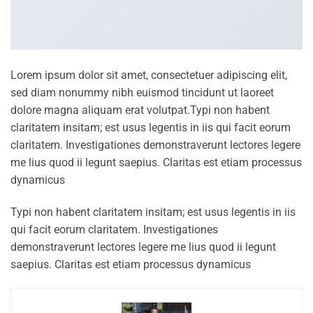
Lorem ipsum dolor sit amet, consectetuer adipiscing elit,
sed diam nonummy nibh euismod tincidunt ut laoreet
dolore magna aliquam erat volutpat.Typi non habent
claritatem insitam; est usus legentis in iis qui facit eorum
claritatem. Investigationes demonstraverunt lectores legere
me lius quod ii legunt saepius. Claritas est etiam processus
dynamicus
Typi non habent claritatem insitam; est usus legentis in iis
qui facit eorum claritatem. Investigationes
demonstraverunt lectores legere me lius quod ii legunt
saepius. Claritas est etiam processus dynamicus