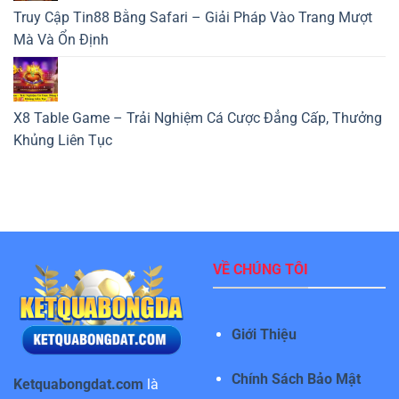
Truy Cập Tin88 Bằng Safari – Giải Pháp Vào Trang Mượt
Mà Và Ổn Định
X8 Table Game – Trải Nghiệm Cá Cược Đẳng Cấp, Thưởng
Khủng Liên Tục
VỀ CHÚNG TÔI
Giới Thiệu
Chính Sách Bảo Mật
Ketquabongdat.com
là