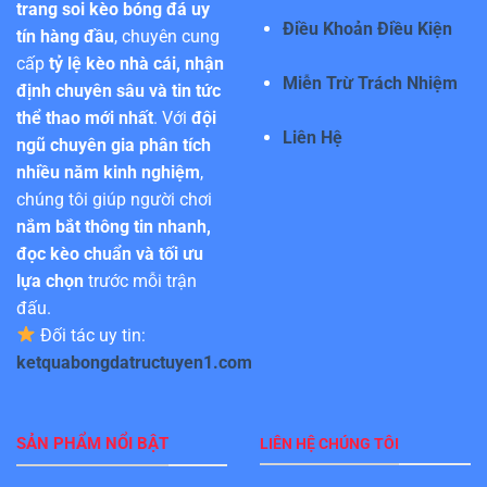
trang soi kèo bóng đá uy
Điều Khoản Điều Kiện
tín hàng đầu
, chuyên cung
cấp
tỷ lệ kèo nhà cái, nhận
Miễn Trừ Trách Nhiệm
định chuyên sâu và tin tức
thể thao mới nhất
. Với
đội
Liên Hệ
ngũ chuyên gia phân tích
nhiều năm kinh nghiệm
,
chúng tôi giúp người chơi
nắm bắt thông tin nhanh,
đọc kèo chuẩn và tối ưu
lựa chọn
trước mỗi trận
đấu.
Đối tác uy tin:
ketquabongdatructuyen1.com
SẢN PHẨM NỔI BẬT
LIÊN HỆ CHÚNG TÔI