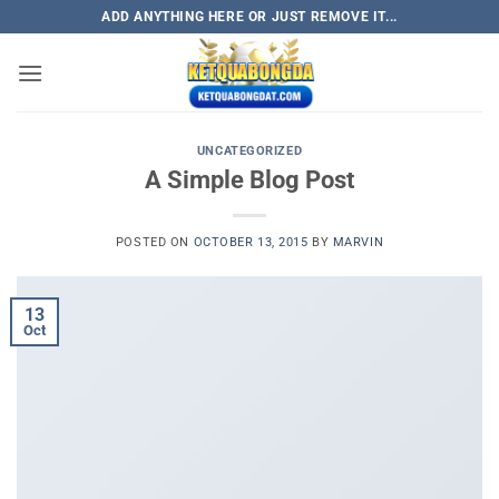
Skip
ADD ANYTHING HERE OR JUST REMOVE IT...
to
content
UNCATEGORIZED
A Simple Blog Post
POSTED ON
OCTOBER 13, 2015
BY
MARVIN
13
Oct