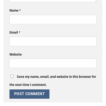
Name
*
Email
*
Website
Save my name, email, and website in this browser for
the next time I comment.